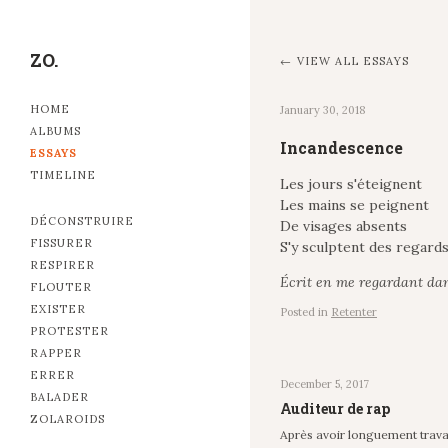
ZO.
VIEW ALL ESSAYS
HOME
January 30, 2018
ALBUMS
Incandescence
ESSAYS
TIMELINE
Les jours s'éteignent
Les mains se peignent
DÉCONSTRUIRE
De visages absents
FISSURER
S'y sculptent des regard
RESPIRER
Écrit en me regardant dan
FLOUTER
EXISTER
Posted in
Retenter
PROTESTER
RAPPER
ERRER
December 5, 2017
BALADER
Auditeur de rap
ZOLAROIDS
Après avoir longuement travai